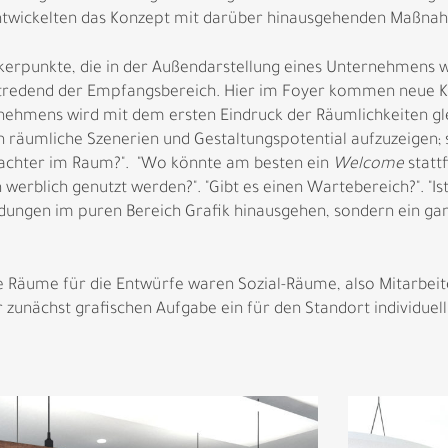
ntwickelten das Konzept mit darüber hinausgehenden Maßna
erpunkte, die in der Außendarstellung eines Unternehmens wich
bstredend der Empfangsbereich. Hier im Foyer kommen neue 
ehmens wird mit dem ersten Eindruck der Räumlichkeiten gle
n räumliche Szenerien und Gestaltungspotential aufzuzeigen; 
trachter im Raum?". "Wo könnte am besten ein
Welcome
statt
erblich genutzt werden?". "Gibt es einen Wartebereich?". "Ist
idungen im puren Bereich Grafik hinausgehen, sondern ein gan
 Räume für die Entwürfe waren Sozial-Räume, also Mitarbe
 zunächst grafischen Aufgabe ein für den Standort individuel