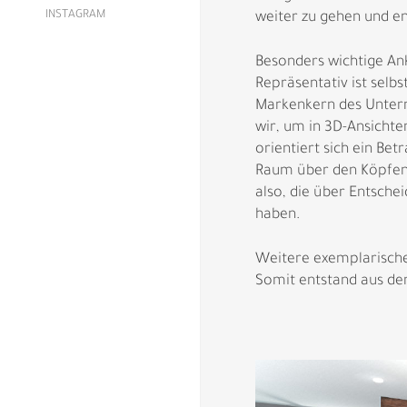
INSTAGRAM
weiter zu gehen und e
Besonders wichtige Ank
Repräsentativ ist sel
Markenkern des Untern
wir, um in 3D-Ansichte
orientiert sich ein Be
Raum über den Köpfen w
also, die über Entsche
haben.
Weitere exemplarische
Somit entstand aus der