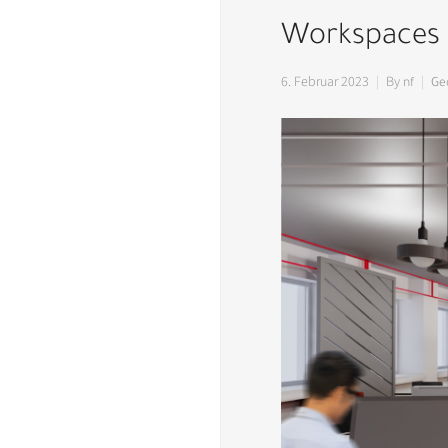
Workspaces 
6. Februar 2023
By
nf
Ge