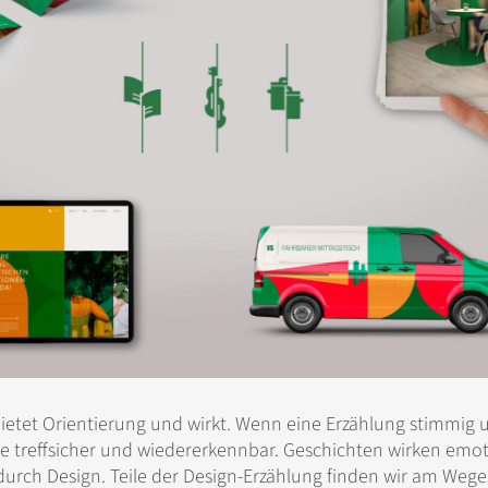
bietet Orientierung und wirkt. Wenn eine Erzählung stimmig 
 sie treffsicher und wiedererkennbar. Geschichten wirken emot
 durch Design. Teile der Design-Erzählung finden wir am Wege