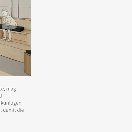
ste, mag
d
ukünftigen
, damit die