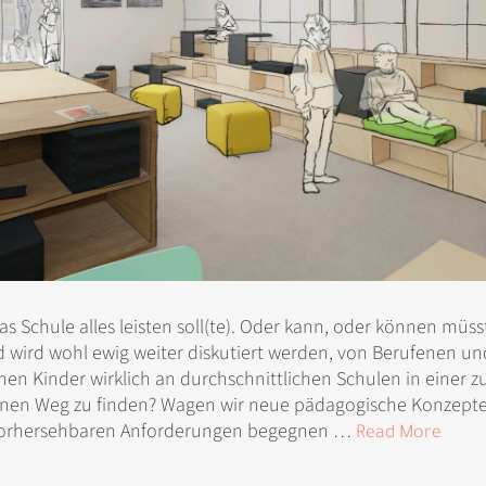
as Schule alles leisten soll(te). Oder kann, oder können müs
d wird wohl ewig weiter diskutiert werden, von Berufenen un
en Kinder wirklich an durchschnittlichen Schulen in einer z
genen Weg zu finden? Wagen wir neue pädagogische Konzepte
nvorhersehbaren Anforderungen begegnen …
Read More