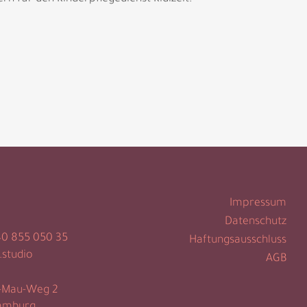
Impressum
Datenschutz
40 855 050 35
Haftungsausschluss
.studio
AGB
-Mau-Weg 2