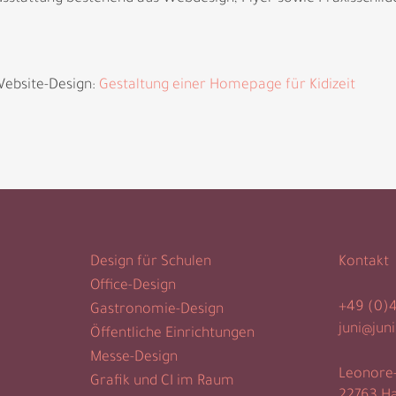
ebsite-Design:
Gestaltung einer Homepage für Kidizeit
Design für Schulen
Kontakt
Office-Design
+49 (0)
Gastronomie-Design
juni@juni
Öffentliche Einrichtungen
Messe-Design
Leonore
Grafik und CI im Raum